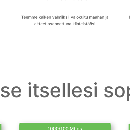
Teemme kaiken valmiiksi, valokuitu maahan ja
laitteet asennettuna kiinteistöösi.
tse itsellesi so
1000/100 Mbps