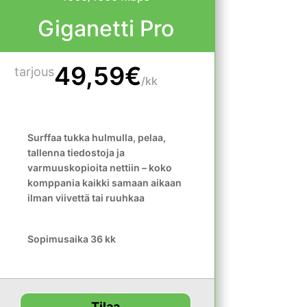
Giganetti Pro
49,59€
tarjous
/
kk
Surffaa tukka hulmulla, pelaa,
tallenna tiedostoja ja
varmuuskopioita nettiin – koko
komppania kaikki samaan aikaan
ilman viivettä tai ruuhkaa
Sopimusaika 36 kk
Tilaa