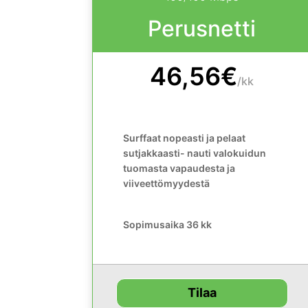
Perusnetti
46,56€
/
kk
Surffaat nopeasti ja pelaat
sutjakkaasti- nauti valokuidun
tuomasta vapaudesta ja
viiveettömyydestä
Sopimusaika 36 kk
Tilaa