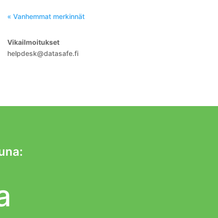
« Vanhemmat merkinnät
Vikailmoitukset
helpdesk@datasafe.fi
tuna:
a