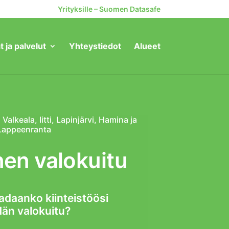
Yrityksille – Suomen Datasafe
t ja palvelut
Yhteystiedot
Alueet
alkeala, Iitti, Lapinjärvi, Hamina ja
Lappeenranta
nen valokuitu
aadaanko kiinteistöösi
än valokuitu?