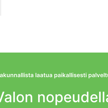
akunnallista laatua paikallisesti palvel
Valon nopeudell