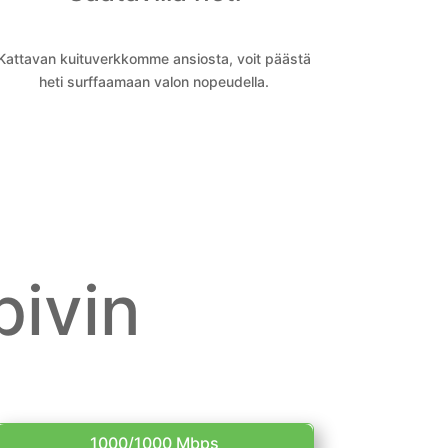
Kattavan kuituverkkomme ansiosta, voit päästä
heti surffaamaan valon nopeudella.
pivin
1000/1000 Mbps