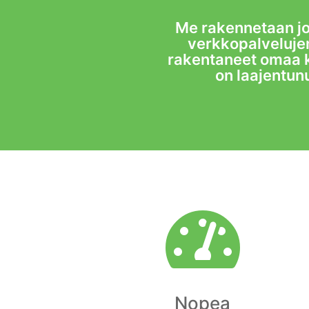
Me rakennetaan jo,
verkkopalveluje
rakentaneet omaa 
on laajentunu

Nopea