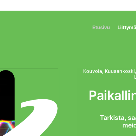
Etusivu
Liittymä
Kouvola, Kuusankoski, V
Paikalli
Tarkista, s
meid