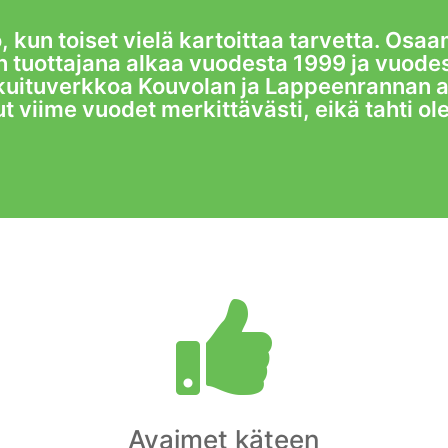
 kun toiset vielä kartoittaa tarvetta. Os
n tuottajana alkaa vuodesta 1999 ja vuod
kuituverkkoa Kouvolan ja Lappeenrannan a
t viime vuodet merkittävästi, eikä tahti o

Avaimet käteen