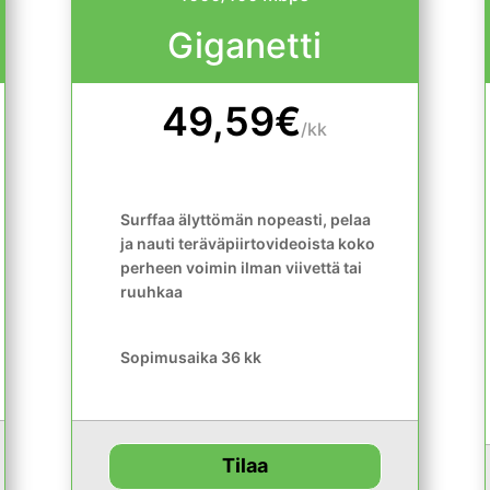
Giganetti
49,59€
/
kk
Surffaa älyttömän nopeasti, pelaa
ja nauti teräväpiirtovideoista koko
perheen voimin ilman viivettä tai
ruuhkaa
Sopimusaika 36 kk
Tilaa