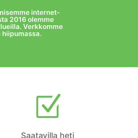
aamisemme internet-
esta 2016 olemme
lueilla. Verkkomme
le hiipumassa.
Z
Saatavilla heti