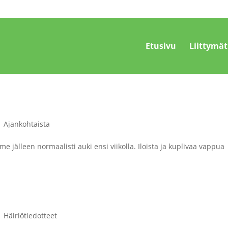
Etusivu
Liittymät
|
Ajankohtaista
 jälleen normaalisti auki ensi viikolla. Iloista ja kuplivaa vappua
|
Häiriötiedotteet