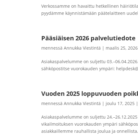
Verkossamme on havaittu hetkellinen häiriötilan
pyydämme käynnistämään päätelaitteen uudelle
Pääsiäisen 2026 palvelutiedote
mennessä
Annukka Viestintä
|
maalis 25, 2026
Asiakaspalvelumme on suljettu 03.–06.04.2026. 
sähköpostitse vuorokauden ympäri: helpdesk@da
Vuoden 2025 loppuvuoden poik
mennessä
Annukka Viestintä
|
joulu 17, 2025
Asiakaspalvelumme on suljettu 24.–26.12.2025 s
vikailmoituksen vuorokauden ympäri sähköpost
asiakkaillemme rauhallista joulua ja onnellista.