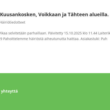
 Kuusankosken, Voikkaan ja Tähteen alueilla.
Häiriötiedotteet
 Vikaa selvitetään parhaillaan. Päivitetty 15.10.2025 klo 11.44 Laiteri
.59 Pahoittelemme häiriöstä aiheutunutta haittaa. Asiakastuki: Puh
 yhteyttä