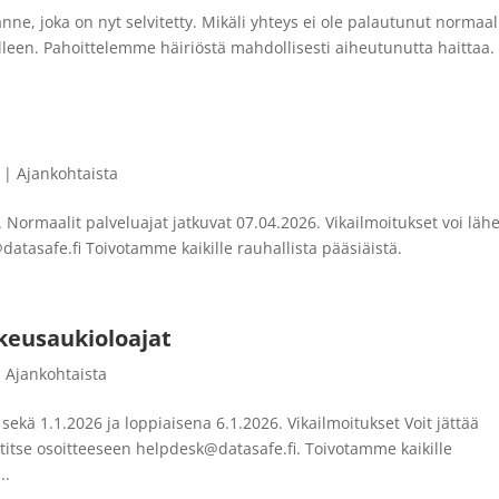
ne, joka on nyt selvitetty. Mikäli yhteys ei ole palautunut normaali
en. Pahoittelemme häiriöstä mahdollisesti aiheutunutta haittaa.
|
Ajankohtaista
Normaalit palveluajat jatkuvat 07.04.2026. Vikailmoitukset voi läh
tasafe.fi Toivotamme kaikille rauhallista pääsiäistä.
keusaukioloajat
|
Ajankohtaista
ekä 1.1.2026 ja loppiaisena 6.1.2026. Vikailmoitukset Voit jättää
itse osoitteeseen helpdesk@datasafe.fi. Toivotamme kaikille
..