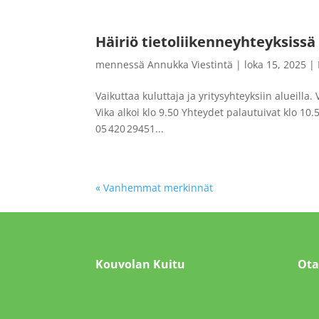
Häiriö tietoliikenneyhteyksissä
mennessä
Annukka Viestintä
|
loka 15, 2025
|
Vaikuttaa kuluttaja ja yritysyhteyksiin alueilla.
Vika alkoi klo 9.50 Yhteydet palautuivat klo 10
05 420 29451...
« Vanhemmat merkinnät
Kouvolan Kuitu
Ota