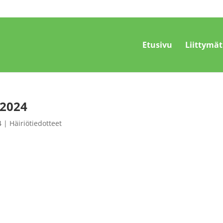
Etusivu
Liittymät
.2024
4
|
Häiriötiedotteet