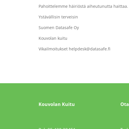
Pahoittelemme häiriöstä aiheutunutta haittaa.
Ystävällisin terveisin
Suomen Datasafe Oy
Kouvolan kuitu
Vikailmoitukset helpdesk@datasafe.fi
Kouvolan Kuitu
Ota