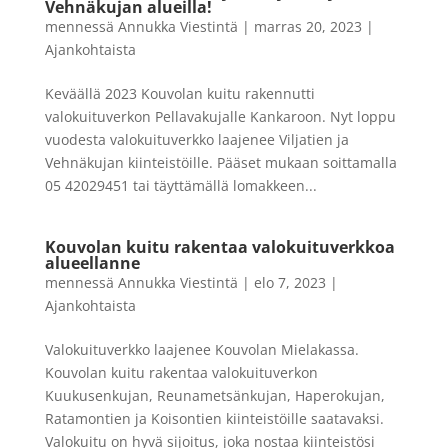
Vehnäkujan alueilla!
mennessä
Annukka Viestintä
|
marras 20, 2023
|
Ajankohtaista
Keväällä 2023 Kouvolan kuitu rakennutti
valokuituverkon Pellavakujalle Kankaroon. Nyt loppu
vuodesta valokuituverkko laajenee Viljatien ja
Vehnäkujan kiinteistöille. Pääset mukaan soittamalla
05 42029451 tai täyttämällä lomakkeen...
Kouvolan kuitu rakentaa valokuituverkkoa
alueellanne
mennessä
Annukka Viestintä
|
elo 7, 2023
|
Ajankohtaista
Valokuituverkko laajenee Kouvolan Mielakassa.
Kouvolan kuitu rakentaa valokuituverkon
Kuukusenkujan, Reunametsänkujan, Haperokujan,
Ratamontien ja Koisontien kiinteistöille saatavaksi.
Valokuitu on hyvä sijoitus, joka nostaa kiinteistösi