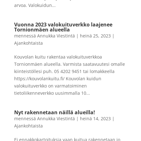
arvoa. Valokuidun...
Vuonna 2023 valokuituverkko laajenee
Tornionmäen alueella
mennessä
Annukka Viestintä
|
heinä 25, 2023
|
Ajankohtaista
Kouvolan kuitu rakentaa valokuituverkkoa
Tornionmäen alueella. Varmista saatavuutesi omalle
kiinteistöllesi puh. 05 4202 9451 tai lomakkeella
https://kouvolankuitu.fi/ Kouvolan kuidun
valokuituverkko on varmatoiminen
tietoliikenneverkko uusimmalla 10...
Nyt rakennetaan näillä alueilla!
mennessä
Annukka Viestintä
|
heinä 14, 2023
|
Ajankohtaista
Ei ennakkokartoituksia vaan kuitua rakennetaan jo