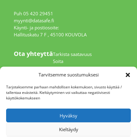
Puh 05 420 29451
myynti@datasafe.fi
Käynti- ja postiosoite:
Hallituskatu 7 F , 45100 KOUVOLA
Ota yhteyttä
Tarkista saatavuus
Soita
Tarvitsemme suostumuksesi
Tarjotaksemme parhaan mahdollisen kokemuksen, sivusto käyttää /
tallentaa evästeitä. Kieltäytyminen voi vaikuttaa negatiivisesti
käyttökokemukseen
Hyväksy
Kieltäydy
Cookie Policy (EU)